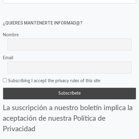
Twitter
Facebook
(Se
(Se
abre
abre
en
en
¿QUIERES MANTENERTE INFORMAD@?
una
una
ventana
ventana
Nombre
nueva)
nueva)
Email
Subscribing I accept the privacy rules of this site
La suscripción a nuestro boletín implica la
aceptación de nuestra Política de
Privacidad