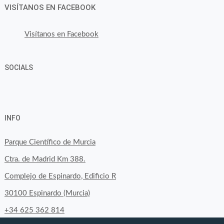
VISÍTANOS EN FACEBOOK
Visítanos en Facebook
SOCIALS
Ver
Ver
Ver
YouTube
Google+
perfil
perfil
perfil
INFO
de
de
de
byfoodtopia
byfoodtopia
byfoodtopia
Parque Científico de Murcia
en
en
en
Ctra. de Madrid Km 388.
Facebook
Twitter
Instagram
Complejo de Espinardo, Edificio R
30100 Espinardo (Murcia)
+34 625 362 814