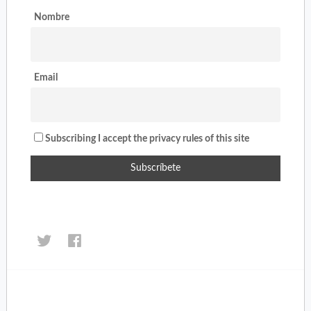
Nombre
Email
Subscribing I accept the privacy rules of this site
Haz
Haz
clic
clic
para
para
compartir
compartir
en
en