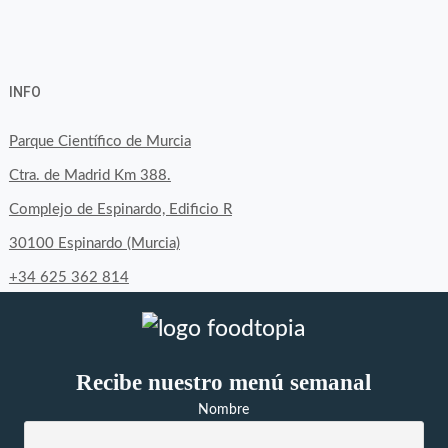
View
View
View
YouTube
Google+
byfoodtopia’s
byfoodtopia’s
byfoodtopia’s
INFO
profile
profile
profile
on
on
on
Parque Científico de Murcia
Facebook
Twitter
Instagram
Ctra. de Madrid Km 388.
Complejo de Espinardo, Edificio R
30100 Espinardo (Murcia)
+34 625 362 814
Recibe nuestro menú semanal
Nombre