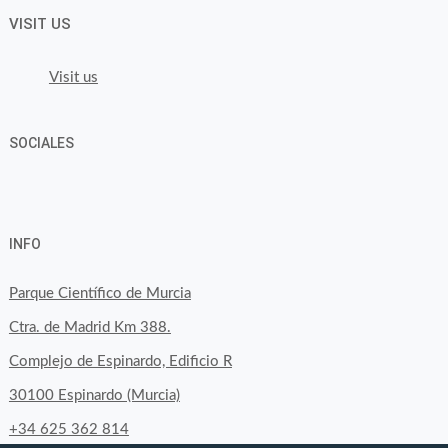
VISIT US
Visit us
SOCIALES
View
View
View
YouTube
Google+
byfoodtopia’s
byfoodtopia’s
byfoodtopia’s
INFO
profile
profile
profile
on
on
on
Parque Científico de Murcia
Facebook
Twitter
Instagram
Ctra. de Madrid Km 388.
Complejo de Espinardo, Edificio R
30100 Espinardo (Murcia)
+34 625 362 814