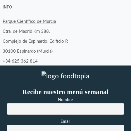
byfoodtopia’s
byfoodtopia’s
byfoodtopia’s
INFO
profile
profile
profile
on
on
on
Parque Científico de Murcia
Facebook
Twitter
Instagram
Ctra. de Madrid Km 388.
Complejo de Espinardo, Edificio R
30100 Espinardo (Murcia)
+34 625 362 814
Recibe nuestro menú semanal
Nombre
Email