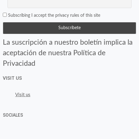
Subscribing I accept the privacy rules of this site
La suscripción a nuestro boletín implica la
aceptación de nuestra Política de
Privacidad
VISIT US
Visit us
SOCIALES
View
View
View
YouTube
Google+