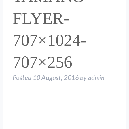
FLYER-
707×1024-
707×256
Posted
10 August, 2016
by
admin