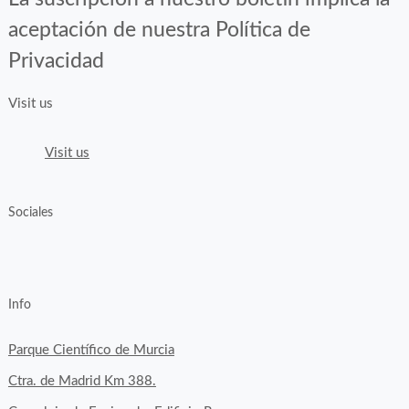
aceptación de nuestra Política de
Privacidad
Visit us
Visit us
Sociales
View
View
View
YouTube
Google+
byfoodtopia’s
byfoodtopia’s
byfoodtopia’s
Info
profile
profile
profile
on
on
on
Parque Científico de Murcia
Facebook
Twitter
Instagram
Ctra. de Madrid Km 388.