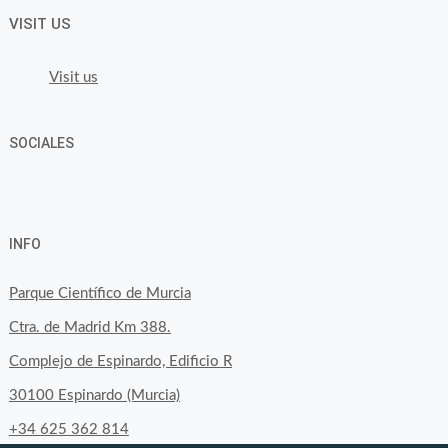
VISIT US
Visit us
SOCIALES
View
View
View
YouTube
Google+
byfoodtopia’s
byfoodtopia’s
byfoodtopia’s
INFO
profile
profile
profile
on
on
on
Parque Científico de Murcia
Facebook
Twitter
Instagram
Ctra. de Madrid Km 388.
Complejo de Espinardo, Edificio R
30100 Espinardo (Murcia)
+34 625 362 814