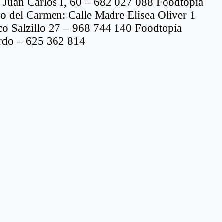
 Juan Carlos I, 60 – 682 027 088 Foodtopía
io del Carmen: Calle Madre Elisea Oliver 1
co Salzillo 27 – 968 744 140 Foodtopía
ardo – 625 362 814