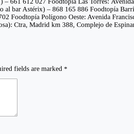
n) – 661 612 027 Foodtopía Las Torres: Avenida
to al bar Astérix) – 868 165 886 Foodtopía Barr
 702 Foodtopía Polígono Oeste: Avenida Francis
Grosa): Ctra, Madrid km 388, Complejo de Espin
ired fields are marked
*