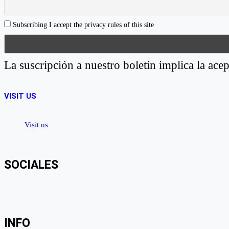
Subscribing I accept the privacy rules of this site
La suscripción a nuestro boletín implica la acep
VISIT US
Visit us
SOCIALES
View
View
View
YouTube
Google+
byfoodtopia’s
byfoodtopia’s
byfoodtopia’s
profile
profile
profile
INFO