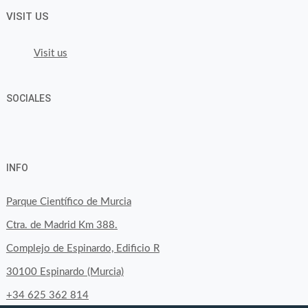
VISIT US
Visit us
SOCIALES
View
View
View
YouTube
Google+
byfoodtopia’s
byfoodtopia’s
byfoodtopia’s
INFO
profile
profile
profile
on
on
on
Parque Científico de Murcia
Facebook
Twitter
Instagram
Ctra. de Madrid Km 388.
Complejo de Espinardo, Edificio R
30100 Espinardo (Murcia)
+34 625 362 814