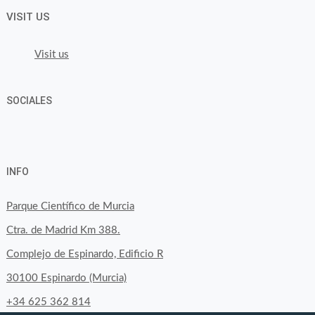
VISIT US
Visit us
SOCIALES
View
View
View
YouTube
Google+
byfoodtopia’s
byfoodtopia’s
byfoodtopia’s
INFO
profile
profile
profile
on
on
on
Parque Científico de Murcia
Facebook
Twitter
Instagram
Ctra. de Madrid Km 388.
Complejo de Espinardo, Edificio R
30100 Espinardo (Murcia)
+34 625 362 814