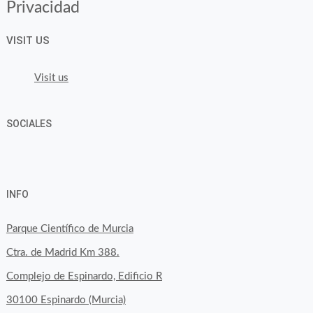
Privacidad
VISIT US
Visit us
SOCIALES
View
View
View
YouTube
Google+
byfoodtopia’s
byfoodtopia’s
byfoodtopia’s
INFO
profile
profile
profile
on
on
on
Parque Científico de Murcia
Facebook
Twitter
Instagram
Ctra. de Madrid Km 388.
Complejo de Espinardo, Edificio R
30100 Espinardo (Murcia)