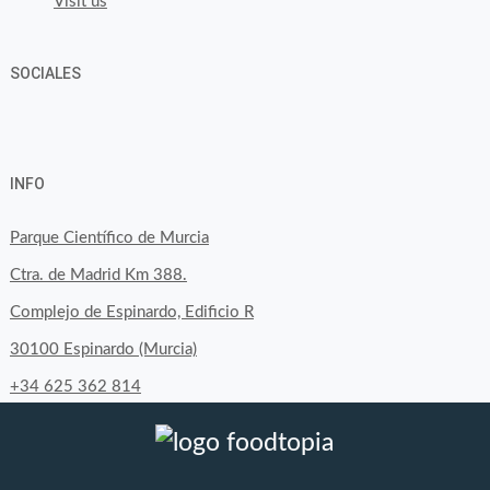
Visit us
SOCIALES
View
View
View
YouTube
Google+
byfoodtopia’s
byfoodtopia’s
byfoodtopia’s
INFO
profile
profile
profile
on
on
on
Parque Científico de Murcia
Facebook
Twitter
Instagram
Ctra. de Madrid Km 388.
Complejo de Espinardo, Edificio R
30100 Espinardo (Murcia)
+34 625 362 814