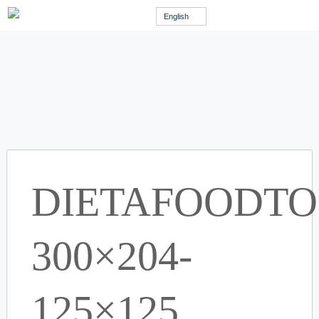
English
DIETAFOODTO
300×204-
125×125