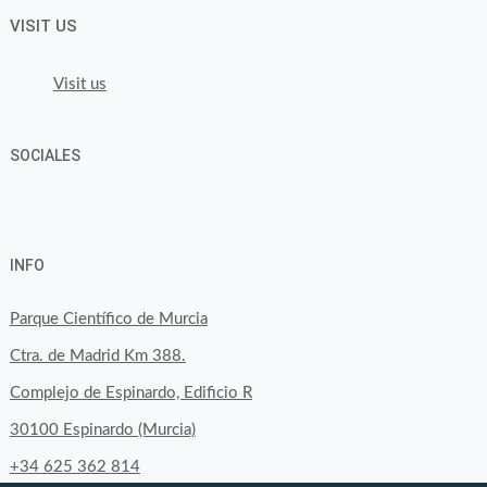
VISIT US
Visit us
SOCIALES
View
View
View
YouTube
Google+
byfoodtopia’s
byfoodtopia’s
byfoodtopia’s
INFO
profile
profile
profile
on
on
on
Parque Científico de Murcia
Facebook
Twitter
Instagram
Ctra. de Madrid Km 388.
Complejo de Espinardo, Edificio R
30100 Espinardo (Murcia)
+34 625 362 814