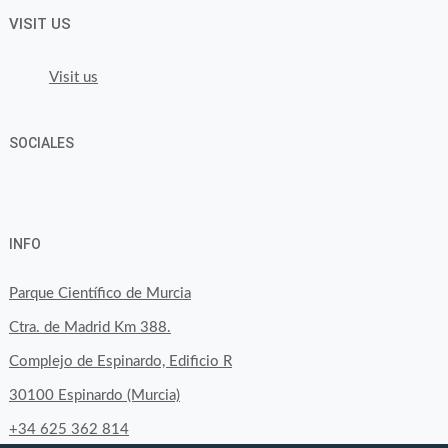
VISIT US
Visit us
SOCIALES
View
View
View
YouTube
Google+
byfoodtopia’s
byfoodtopia’s
byfoodtopia’s
INFO
profile
profile
profile
on
on
on
Parque Científico de Murcia
Facebook
Twitter
Instagram
Ctra. de Madrid Km 388.
Complejo de Espinardo, Edificio R
30100 Espinardo (Murcia)
+34 625 362 814