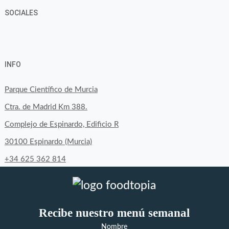
SOCIALES
View
View
View
YouTube
Google+
byfoodtopia’s
byfoodtopia’s
byfoodtopia’s
INFO
profile
profile
profile
on
on
on
Parque Científico de Murcia
Facebook
Twitter
Instagram
Ctra. de Madrid Km 388.
Complejo de Espinardo, Edificio R
30100 Espinardo (Murcia)
+34 625 362 814
Recibe nuestro menú semanal
Nombre