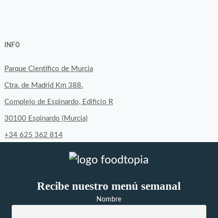
View
View
View
YouTube
Google+
byfoodtopia’s
byfoodtopia’s
byfoodtopia’s
INFO
profile
profile
profile
on
on
on
Parque Científico de Murcia
Facebook
Twitter
Instagram
Ctra. de Madrid Km 388.
Complejo de Espinardo, Edificio R
30100 Espinardo (Murcia)
+34 625 362 814
Recibe nuestro menú semanal
Nombre