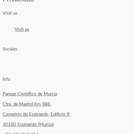
Visit us
Visit us
Sociales
View
View
View
YouTube
Google+
byfoodtopia’s
byfoodtopia’s
byfoodtopia’s
Info
profile
profile
profile
on
on
on
Parque Científico de Murcia
Facebook
Twitter
Instagram
Ctra. de Madrid Km 388.
Complejo de Espinardo, Edificio R
30100 Espinardo (Murcia)