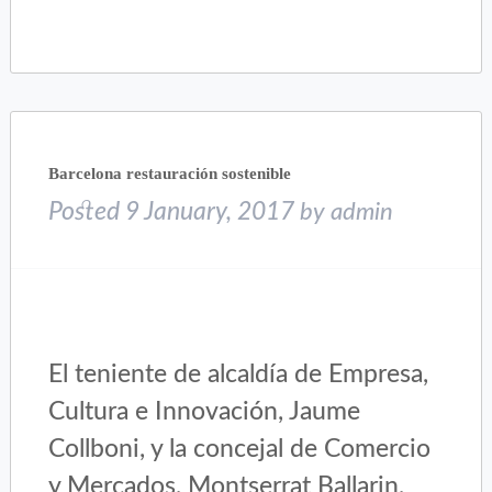
on
on
Twitter
Facebook
(Opens
(Opens
in
in
new
new
window)
window)
Barcelona restauración sostenible
Posted
9 January, 2017
by
admin
El teniente de alcaldía de Empresa,
Cultura e Innovación, Jaume
Collboni, y la concejal de Comercio
y Mercados, Montserrat Ballarin,