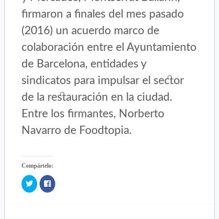
firmaron a finales del mes pasado
(2016) un acuerdo marco de
colaboración entre el Ayuntamiento
de Barcelona, entidades y
sindicatos para impulsar el sector
de la restauración en la ciudad.
Entre los firmantes, Norberto
Navarro de Foodtopia.
Compártelo:
Click
Click
to
to
share
share
on
on