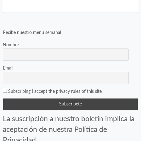
Twitter
Facebook
(Opens
(Opens
in
in
new
new
window)
window)
Recibe nuestro menú semanal
Nombre
Email
Subscribing I accept the privacy rules of this site
La suscripción a nuestro boletín implica la
aceptación de nuestra Política de
Privacidad